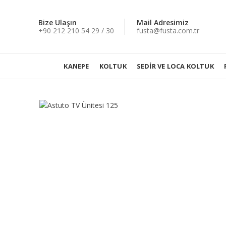
Bize Ulaşın
Mail Adresimiz
+90 212 210 54 29 / 30
fusta@fusta.com.tr
KANEPE
KOLTUK
SEDIR VE LOCA KOLTUK
Büyütmek için tıklayın