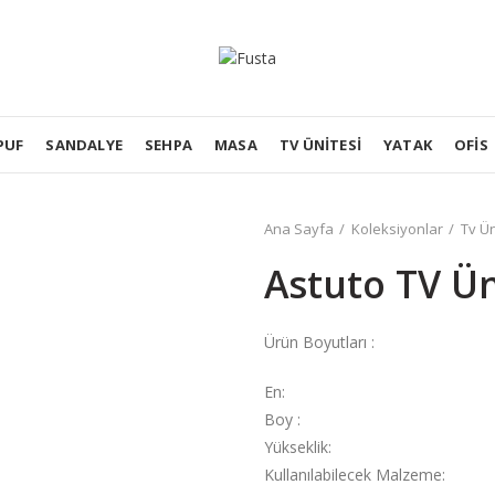
PUF
SANDALYE
SEHPA
MASA
TV ÜNITESI
YATAK
OFIS
Ana Sayfa
Koleksiyonlar
Tv Ün
Astuto TV Ün
Ürün Boyutları :
En:
Boy :
Yükseklik:
Kullanılabilecek Malzeme: