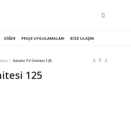
DIĞER
PROJE UYGULAMALARI
BIZE ULAŞIN
itesi
Astuto TV Ünitesi 125
itesi 125