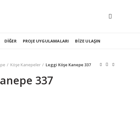
DIĞER
PROJE UYGULAMALARI
BIZE ULAŞIN
epe
Köşe Kanepeler
Leggi Köşe Kanepe 337
Kanepe 337