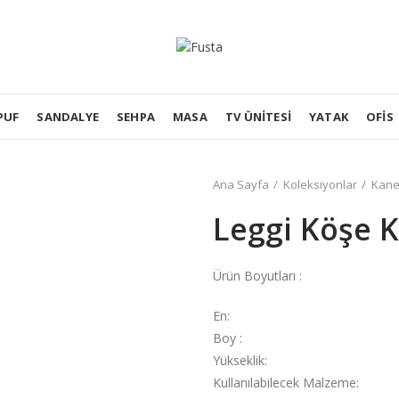
PUF
SANDALYE
SEHPA
MASA
TV ÜNITESI
YATAK
OFIS
Ana Sayfa
Koleksiyonlar
Kan
Leggi Köşe 
Ürün Boyutları :
En:
Boy :
Yükseklik:
Kullanılabilecek Malzeme: