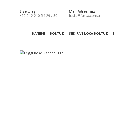
Bize Ulaşın
Mail Adresimiz
+90 212 210 54 29 / 30
fusta@fusta.com.tr
KANEPE
KOLTUK
SEDIR VE LOCA KOLTUK
Büyütmek için tıklayın