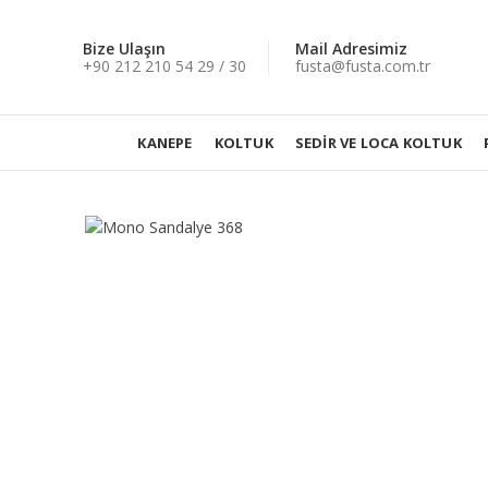
Bize Ulaşın
Mail Adresimiz
+90 212 210 54 29 / 30
fusta@fusta.com.tr
KANEPE
KOLTUK
SEDIR VE LOCA KOLTUK
Büyütmek için tıklayın