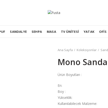
PUF
SANDALYE
SEHPA
MASA
TV ÜNITESI
YATAK
OFIS
Ana Sayfa
Koleksiyonlar
Sand
Mono Sandal
Ürün Boyutları :
En:
Boy :
Yükseklik:
Kullanılabilecek Malzeme: