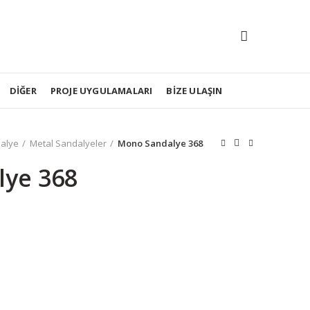
DIĞER
PROJE UYGULAMALARI
BIZE ULAŞIN
alye
Metal Sandalyeler
Mono Sandalye 368
ye 368