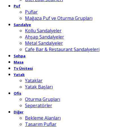
Puf
Puflar
Mağaza Puf ve Oturma Grupları
Sandalye
Kollu Sandalyeler
Ahşap Sandalyeler
Metal Sandalyeler
Cafe Bar & Restaurant Sandalyeleri
Sehpa
Masa
Tv Ünitesi
Yatak
Yataklar
Yatak Başları
Ofis
Oturma Grupları
Seperatörler
Diğer
Bekleme Alanları
Tasarım Puflar