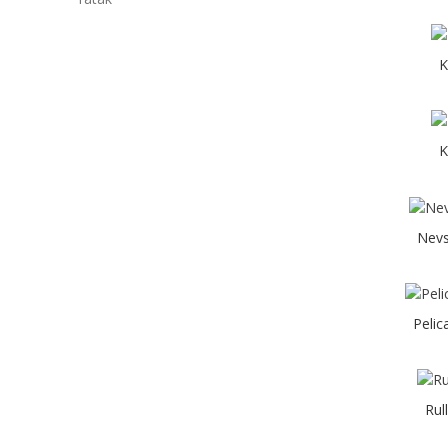
K
K
Nevs
Peli
Rul