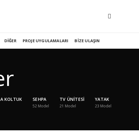
DIĞER
PROJE UYGULAMALARI
BIZE ULAŞIN
er
CA KOLTUK
SEHPA
TV ÜNITESI
YATAK
52
Model
21
Model
23
Model