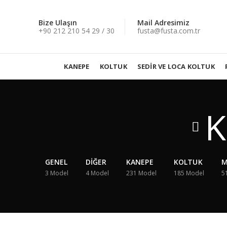
Bize Ulaşın
Mail Adresimiz
+90 212 210 54 29 / 30
fusta@fusta.com.tr
KANEPE
KOLTUK
SEDIR VE LOCA KOLTUK
K
GENEL
DIĞER
KANEPE
KOLTUK
M
3
Model
4
Model
231
Model
185
Model
5