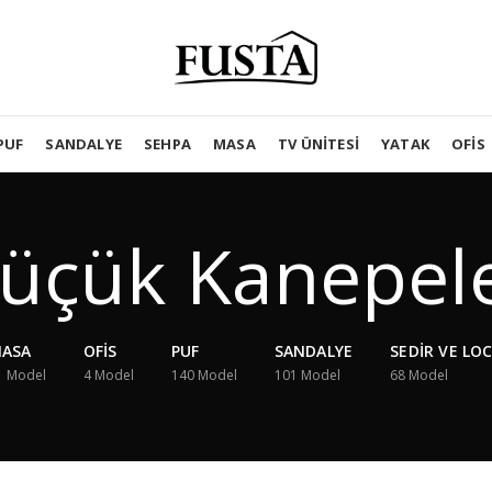
PUF
SANDALYE
SEHPA
MASA
TV ÜNITESI
YATAK
OFIS
üçük Kanepel
ASA
OFIS
PUF
SANDALYE
SEDIR VE LO
1
Model
4
Model
140
Model
101
Model
68
Model